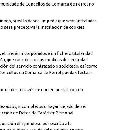
ncomunidade de Concellos da Comarca de Ferrol no
endo, si así lo desea, impedir que sean instaladas
o será preceptiva la instalación de cookies.
web, serán incorporados a un fichero titularidad
uña, que cumple con las medidas de seguridad
ción del servicio contratado o solicitado, así como
 Concellos da Comarca de Ferrol pueda efectuar
erciales a través de correo postal, correo
nexactos, incompletos o hayan dejado de ser
tección de Datos de Carácter Personal.
osición dirigiéndose por escrito a la
ruña, o bien a través del siguiente correo