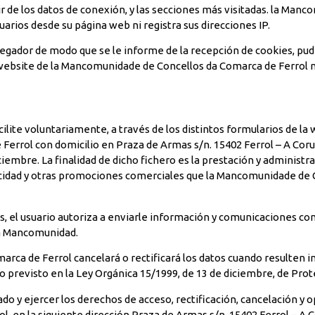
tir de los datos de conexión, y las secciones más visitadas. la Ma
uarios desde su página web ni registra sus direcciones IP.
avegador de modo que se le informe de la recepción de cookies, pudi
a website de la Mancomunidade de Concellos da Comarca de Ferrol n
ilite voluntariamente, a través de los distintos formularios de la 
errol con domicilio en Praza de Armas s/n. 15402 Ferrol – A Cor
iembre. La finalidad de dicho fichero es la prestación y administra
ublicidad y otras promociones comerciales que la Mancomunidade de
, el usuario autoriza a enviarle información y comunicaciones com
 la Mancomunidad.
ca de Ferrol cancelará o rectificará los datos cuando resulten i
lo previsto en la Ley Orgánica 15/1999, de 13 de diciembre, de Pro
o y ejercer los derechos de acceso, rectificación, cancelación y op
en la siguiente dirección Praza de Armas s/n. 15402 Ferrol – A Co