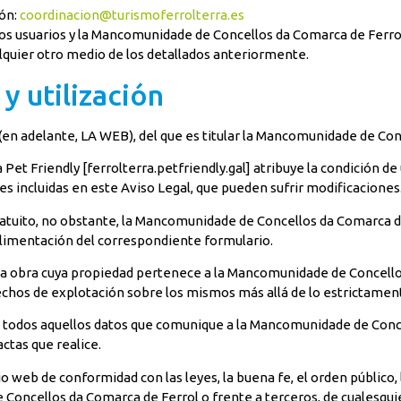
ión:
coordinacion@turismoferrolterra.es
os usuarios y la Mancomunidade de Concellos da Comarca de Ferrol 
alquier otro medio de los detallados anteriormente.
y utilización
b (en adelante, LA WEB), del que es titular la Mancomunidade de Co
Pet Friendly [ferrolterra.petfriendly.gal] atribuye la condición de
nes incluidas en este Aviso Legal, que pueden sufrir modificaciones
 gratuito, no obstante, la Mancomunidade de Concellos da Comarca d
mplimentación del correspondiente formulario.
una obra cuya propiedad pertenece a la Mancomunidade de Concell
echos de explotación sobre los mismos más allá de lo estrictament
 de todos aquellos datos que comunique a la Mancomunidade de Conc
ctas que realice.
io web de conformidad con las leyes, la buena fe, el orden público, 
Concellos da Comarca de Ferrol o frente a terceros, de cualesquie