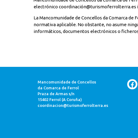
electrónico coordinación@turismoferrolterra.es i
La Mancomunidade de Concellos da Comarca de Fer
normativa aplicable. No obstante, no asume ningu
informáticos, documentos electrónicos o ficheros
Mancomunidade de Concellos
da Comarca de Ferrol
Praza de Armas s/n
15402 Ferrol (A Coruña)
coordinacion@turismoferrolterra.es