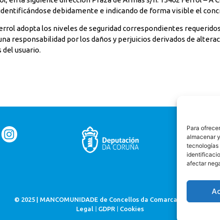
dentificándose debidamente e indicando de forma visible el conc
rol adopta los niveles de seguridad correspondientes requeridos 
na responsabilidad por los daños y perjuicios derivados de altera
 del usuario.
Para ofrecer
almacenar y/
tecnologías
identificaci
afectar nega
A
© 2025 | MANCOMUNIDADE de Concellos da Comarca de Ferrol
Legal
GDPR
Cookies