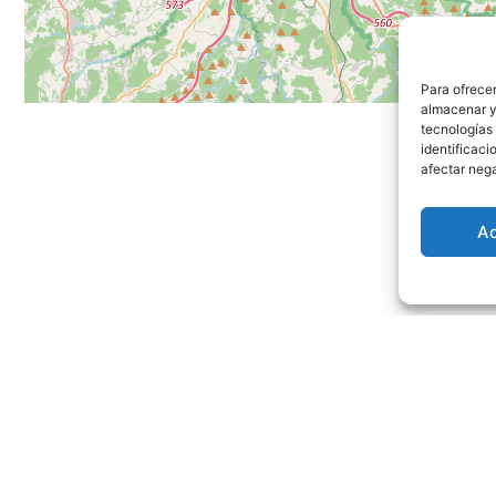
Para ofrecer
almacenar y/
tecnologías
identificaci
afectar nega
A