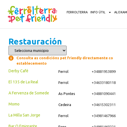
contido
FERROLTERRA
INFO ÚTIL
ALOXAM
Restauración
Consulta as condicións pet friendly directamente co
establecemento
Derby Café
Ferrol
+34881953899
El 135 de La Real
Ferrol
+34633180118
A Fervenza de Somede
As Pontes
+34881090441
Momo
Cedeira
+34615302311
La Milla San Jorge
Ferrol
+34981467966
Bar O Emigrante
Fene
+34981460221