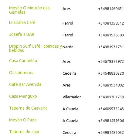
Mesón O’Mourón das
Ares
+34981460651
Gemelas
Lusitânia Café
Ferrol
+34981358512
Josefa´s BAR
Ferrol
+34881936589
Dropin Surf Café | comidas y
Narón
+34981931731
bebidas
Casa Carmelita
Ares
+34679372972
Os Loureiros
Cedeira
+34648820220
Café Bar Avenida
Ares
+34881934802
Casa Menguxo
Vilarmaior
+34981781758
Taberna de Caaveiro
A Capela
+34609575243
Mesón O Pazo
A Capela
+34981459506
Taberna do Jojó
Cedeira
+34981482052