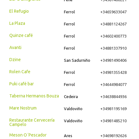
El Refugio
Ferrol
+34659633047
La Plaza
Ferrol
+34881124267
Quinze café
Ferrol
+34602400773
Avanti
Ferrol
+34881337910
Dzine
San Sadurniño
+34981490406
Rolen Cafe
Ferrol
+34981355428
Puki café bar
Ferrol
+34644984077
Taberna Hermanos Bouza
Cedeira
+34638844936
Mare Nostrum
Valdoviño
+34981195169
Restaurante Cervecería
Valdoviño
+34981485210
Campelo
Meson O´Pescador
Ares
+34698192626