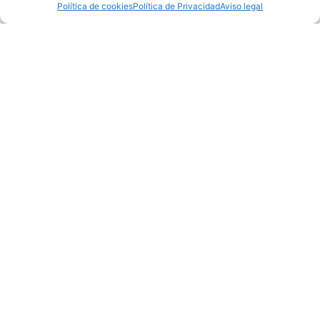
Política de cookies
Política de Privacidad
Aviso legal
Mancomunidade
de
Concellos
da
Comarca
de Ferrol
Praza de
Armas s/n
15402
Ferrol (A
Coruña)
coordinacion@turismoferrolterra.es