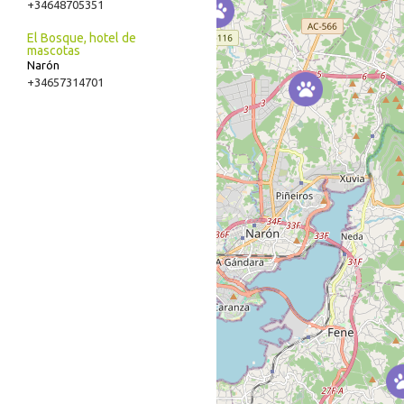
+34648705351
El Bosque, hotel de
mascotas
Narón
+34657314701