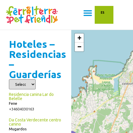
contenido
ES
+
Hoteles –
−
Residencias
–
Guarderías
Residencia canina Lar do
Belelle
Fene
+34604030163
Da Costa Verdecente centro
canino
Mugardos