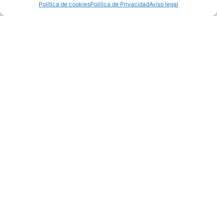
Política de cookies
Política de Privacidad
Aviso legal
Mancomunidade
de
Concellos
da
Comarca
de Ferrol
Praza de
Armas s/n
15402
Ferrol (A
Coruña)
coordinacion@turismoferrolterra.es