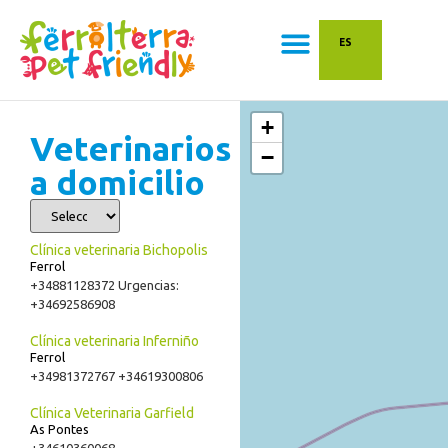
contenido
ES
+
Veterinarios
−
a domicilio
Clínica veterinaria Bichopolis
Ferrol
+34881128372 Urgencias:
+34692586908
Clínica veterinaria Inferniño
Ferrol
+34981372767 +34619300806
Clínica Veterinaria Garfield
As Pontes