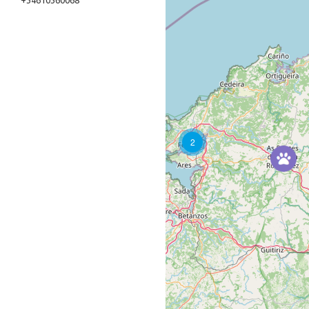
+34610360068
2