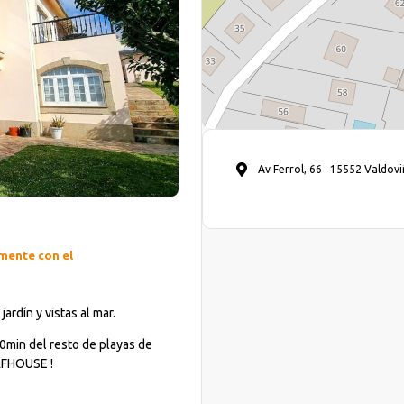
Av Ferrol, 66 · 15552 Valdov
amente con el
rdín y vistas al mar.
10min del resto de playas de
RFHOUSE !