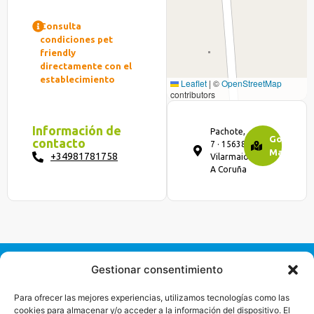
Consulta
condiciones pet
friendly
directamente con el
establecimiento
Leaflet
|
©
OpenStreetMap
contributors
Información de
Pachote,
Google
contacto
7 · 15638
Maps
+34981781758
Vilarmaior,
A Coruña
Gestionar consentimiento
Mancomunidade
de
Para ofrecer las mejores experiencias, utilizamos tecnologías como las
Concellos
cookies para almacenar y/o acceder a la información del dispositivo. El