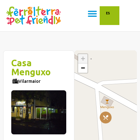
ES
+
Casa
−
Menguxo
Vilarmaior