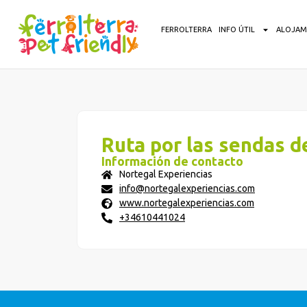
FERROLTERRA
INFO ÚTIL
ALOJAM
Ruta por las sendas d
Información de contacto
Nortegal Experiencias
info@nortegalexperiencias.com
www.nortegalexperiencias.com
+34610441024