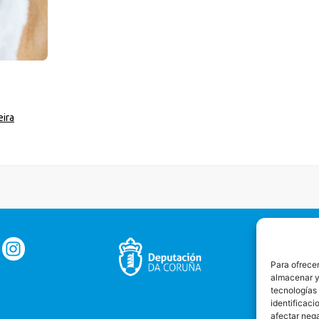
ira
Para ofrecer
almacenar y/
tecnologías
identificaci
afectar nega