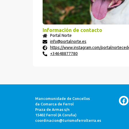
Información de contacto
Portal Norte
info@portalnorte.es
https://www.instagram.com/portalnortecede
+34648877780
Mancomunidade de Concellos
da Comarca de Ferrol
Praza de Armas s/n
15402 Ferrol (A Coruña)
coordinacion@turismoferrolterra.es