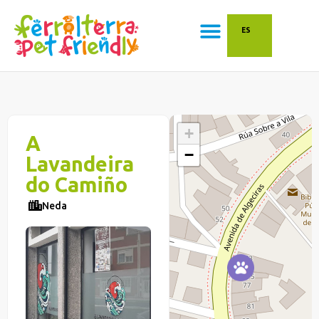
ES
+
A
−
Lavandeira
do Camiño
Neda