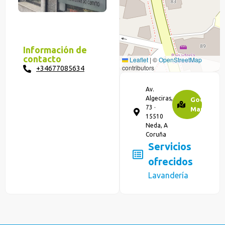
Información de
contacto
Leaflet
|
©
OpenStreetMap
contributors
+34677085634
Av.
Algeciras,
Google
73 ·
Maps
15510
Neda, A
Coruña
Servicios
ofrecidos
Lavandería