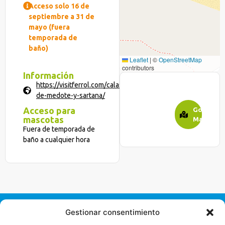
Acceso solo 16 de
septiembre a 31 de
mayo (fuera
temporada de
baño)
Leaflet
|
©
OpenStreetMap
contributors
Información
https://visitferrol.com/calas-
de-medote-y-sartana/
Acceso para
Google
mascotas
Maps
Fuera de temporada de
baño a cualquier hora
Gestionar consentimiento
Mancomunidade