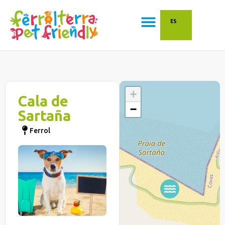
ES
+
Cala de
−
Sartaña
Ferrol