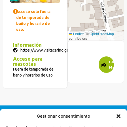
Acceso solo fuera
de temporada de
baño y horario de
uso.
Leaflet
|
©
OpenStreetMap
contributors
Información
https://www.visitacarino.gal/playas/es
Acceso para
Google
mascotas
Maps
Fuera de temporada de
baño y horarios de uso
Gestionar consentimiento
Mancomunidade
de