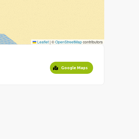
Leaflet
|
©
OpenStreetMap
contributors
Google Maps