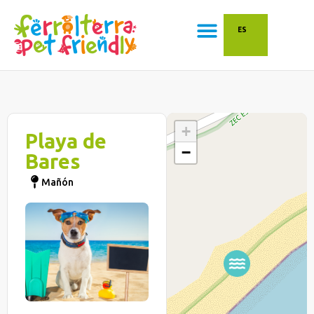
ES
+
Playa de
−
Bares
Mañón