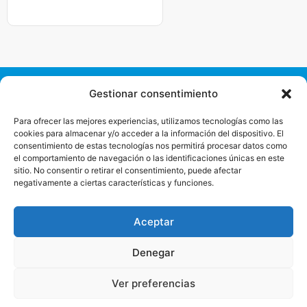
Gestionar consentimiento
Mancomunidade
de
Para ofrecer las mejores experiencias, utilizamos tecnologías como las
Concellos
cookies para almacenar y/o acceder a la información del dispositivo. El
da
consentimiento de estas tecnologías nos permitirá procesar datos como
Comarca
el comportamiento de navegación o las identificaciones únicas en este
de Ferrol
sitio. No consentir o retirar el consentimiento, puede afectar
Praza de
negativamente a ciertas características y funciones.
Armas s/n
15402
Ferrol (A
Aceptar
Coruña)
coordinacion@turismoferrolterra.es
Denegar
Ver preferencias
© 2025 | MANCOMUNIDADE de Concellos da Comarca de Ferrol
Legal
GDPR
Cookies