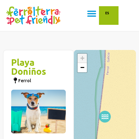
ES
+
Playa
−
Doniños
Ferrol