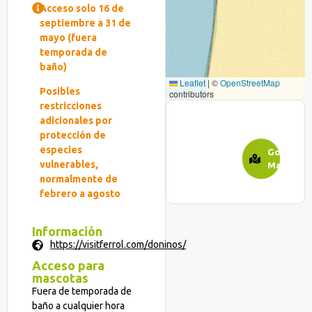
Acceso solo 16 de
septiembre a 31 de
mayo (fuera
temporada de
baño)
Leaflet
|
©
OpenStreetMap
Posibles
contributors
restricciones
adicionales por
protección de
especies
Google
vulnerables,
Maps
normalmente de
febrero a agosto
Información
https://visitferrol.com/doninos/
Acceso para
mascotas
Fuera de temporada de
baño a cualquier hora