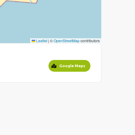
Leaflet
|
©
OpenStreetMap
contributors
Google Maps